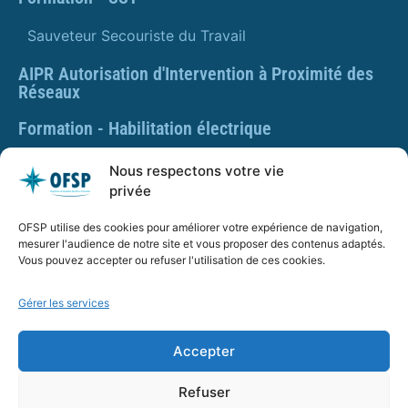
Sauveteur Secouriste du Travail
AIPR Autorisation d'Intervention à Proximité des
Réseaux
Formation - Habilitation électrique
Formation - Gestes et postures
Nous respectons votre vie
privée
Formation Gestes et Postures - Prévention des TMS
OFSP utilise des cookies pour améliorer votre expérience de navigation,
PLAQUETTE DE PRÉSENTATION OFSP
mesurer l'audience de notre site et vous proposer des contenus adaptés.
Vous pouvez accepter ou refuser l'utilisation de ces cookies.
Gérer les services
SARL OFSP au capital de 100€
SIRET : 832 259 048 00029
Accepter
Numéro de déclaration d’activité : 84 01 01924 01 auprès
du préfet de région Auvergne Rhône Alpes, Ne vaut pas
Refuser
agrément de l’État.