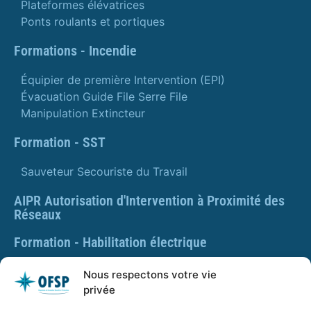
Plateformes élévatrices
Ponts roulants et portiques
Formations - Incendie
Équipier de première Intervention (EPI)
Évacuation Guide File Serre File
Manipulation Extincteur
Formation - SST
Sauveteur Secouriste du Travail
AIPR Autorisation d'Intervention à Proximité des
Réseaux
Formation - Habilitation électrique
Formation - Gestes et postures
Nous respectons votre vie
privée
Formation Gestes et Postures - Prévention des TMS