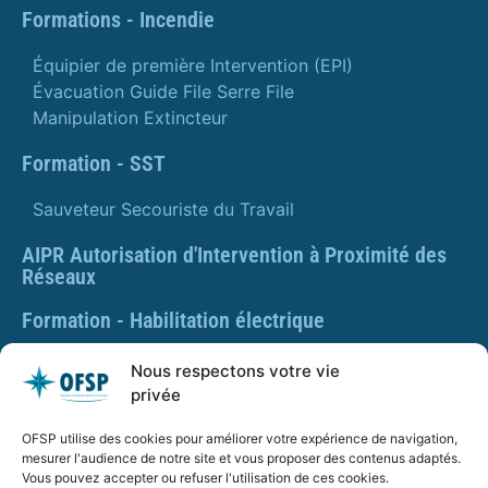
Formations - Incendie
Équipier de première Intervention (EPI)
Évacuation Guide File Serre File
Manipulation Extincteur
Formation - SST
Sauveteur Secouriste du Travail
AIPR Autorisation d'Intervention à Proximité des
Réseaux
Formation - Habilitation électrique
Formation - Gestes et postures
Nous respectons votre vie
privée
Formation Gestes et Postures - Prévention des TMS
OFSP utilise des cookies pour améliorer votre expérience de navigation,
PLAQUETTE DE PRÉSENTATION OFSP
mesurer l'audience de notre site et vous proposer des contenus adaptés.
Vous pouvez accepter ou refuser l'utilisation de ces cookies.