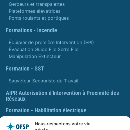
Gerbeurs et transpalettes
Plateformes élévatrices
Ponts roulants et portiques
Formations - Incendie
Équipier de première Intervention (EPI)
Évacuation Guide File Serre File
Manipulation Extincteur
Formation - SST
Sauveteur Secouriste du Travail
AIPR Autorisation d'Intervention à Proximité des
Réseaux
Formation - Habilitation électrique
Formation - Gestes et postures
Nous respectons votre vie