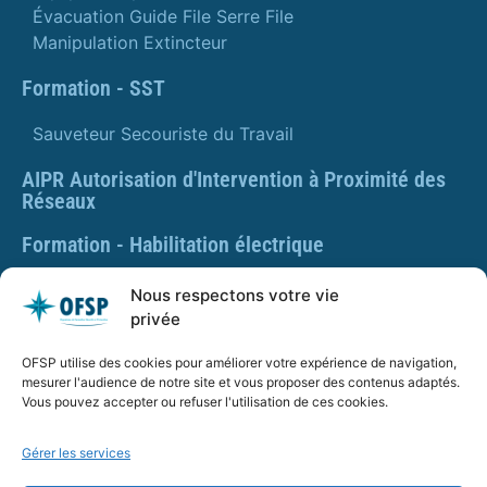
Évacuation Guide File Serre File
Manipulation Extincteur
Formation - SST
Sauveteur Secouriste du Travail
AIPR Autorisation d'Intervention à Proximité des
Réseaux
Formation - Habilitation électrique
Formation - Gestes et postures
Nous respectons votre vie
privée
Formation Gestes et Postures - Prévention des TMS
OFSP utilise des cookies pour améliorer votre expérience de navigation,
PLAQUETTE DE PRÉSENTATION OFSP
mesurer l'audience de notre site et vous proposer des contenus adaptés.
Vous pouvez accepter ou refuser l'utilisation de ces cookies.
Gérer les services
SARL OFSP au capital de 100€
SIRET : 832 259 048 00029