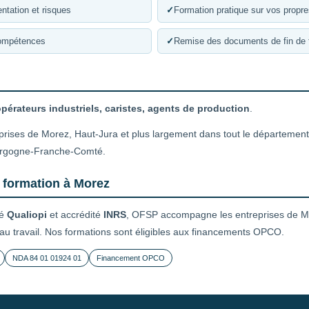
ntation et risques
✓
Formation pratique sur vos propr
compétences
✓
Remise des documents de fin de 
pérateurs industriels, caristes, agents de production
.
prises de Morez, Haut-Jura et plus largement dans tout le département 
urgogne-Franche-Comté.
e formation à Morez
ié
Qualiopi
et accrédité
INRS
, OFSP accompagne les entreprises de Mo
 au travail. Nos formations sont éligibles aux financements OPCO.
NDA 84 01 01924 01
Financement OPCO