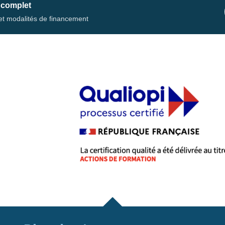
 complet
s et modalités de financement