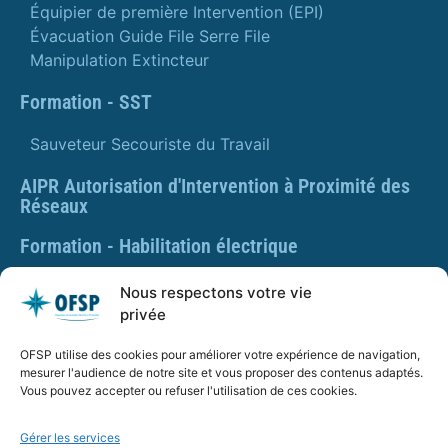
Équipier de première Intervention (EPI)
Évacuation Guide File Serre File
Manipulation Extincteur
Formation - SST
Sauveteur Secouriste du Travail
AIPR Autorisation d'Intervention à Proximité des
Réseaux
Formation - Habilitation électrique
Formation - Gestes et postures
Nous respectons votre vie
privée
Formation Gestes et Postures - Prévention des TMS
OFSP utilise des cookies pour améliorer votre expérience de navigation,
PLAQUETTE DE PRÉSENTATION OFSP
mesurer l'audience de notre site et vous proposer des contenus adaptés.
Vous pouvez accepter ou refuser l'utilisation de ces cookies.
Gérer les services