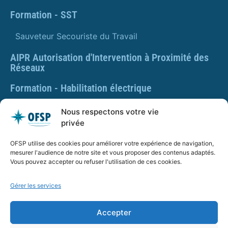
Formation - SST
Sauveteur Secouriste du Travail
AIPR Autorisation d'Intervention à Proximité des
Réseaux
Formation - Habilitation électrique
Formation - Gestes et postures
Nous respectons votre vie
privée
Formation Gestes et Postures - Prévention des TMS
OFSP utilise des cookies pour améliorer votre expérience de navigation,
PLAQUETTE DE PRÉSENTATION OFSP
mesurer l'audience de notre site et vous proposer des contenus adaptés.
Vous pouvez accepter ou refuser l'utilisation de ces cookies.
Gérer les services
SARL OFSP au capital de 100€
SIRET : 832 259 048 00029
Accepter
Numéro de déclaration d’activité : 84 01 01924 01 auprès
du préfet de région Auvergne Rhône Alpes, Ne vaut pas