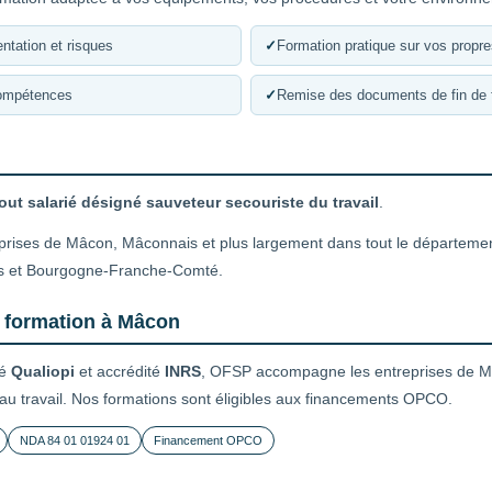
ntation et risques
✓
Formation pratique sur vos propr
compétences
✓
Remise des documents de fin de 
out salarié désigné sauveteur secouriste du travail
.
eprises de Mâcon, Mâconnais et plus largement dans tout le départemen
s et Bourgogne-Franche-Comté.
e formation à Mâcon
ié
Qualiopi
et accrédité
INRS
, OFSP accompagne les entreprises de Mâ
 au travail. Nos formations sont éligibles aux financements OPCO.
NDA 84 01 01924 01
Financement OPCO