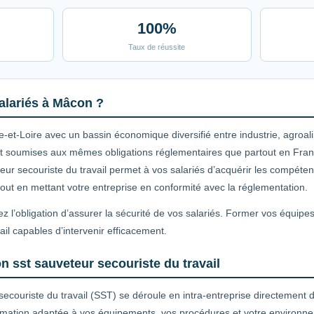
100%
Taux de réussite
alariés à Mâcon ?
et-Loire avec un bassin économique diversifié entre industrie, agroali
sont soumises aux mêmes obligations réglementaires que partout en Fran
eteur secouriste du travail permet à vos salariés d’acquérir les compét
, tout en mettant votre entreprise en conformité avec la réglementation.
z l’obligation d’assurer la sécurité de vos salariés. Former vos équip
ail capables d’intervenir efficacement.
n sst sauveteur secouriste du travail
secouriste du travail (SST) se déroule en intra-entreprise directement
rmation adaptée à vos équipements, vos procédures et votre environnem