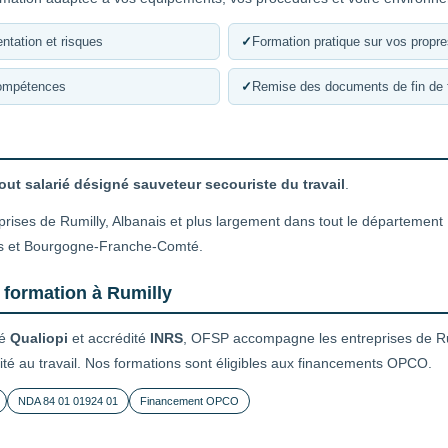
ntation et risques
✓
Formation pratique sur vos propr
compétences
✓
Remise des documents de fin de 
out salarié désigné sauveteur secouriste du travail
.
prises de Rumilly, Albanais et plus largement dans tout le département
s et Bourgogne-Franche-Comté.
 formation à Rumilly
ié
Qualiopi
et accrédité
INRS
, OFSP accompagne les entreprises de Rum
ité au travail. Nos formations sont éligibles aux financements OPCO.
NDA 84 01 01924 01
Financement OPCO