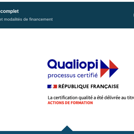
 complet
s et modalités de financement