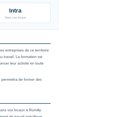
Intra
Dans vos locaux
s entreprises de ce territoire
travail. La formation sst
rcer leur activité en toute
es permettra de former des
dans vos locaux à Rumilly.
ent de travail spécifique.