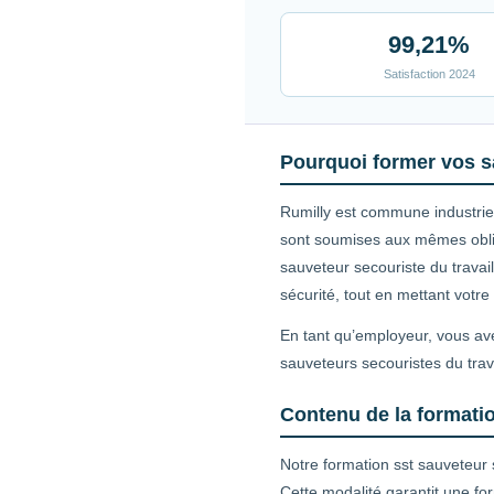
99,21%
Satisfaction 2024
Pourquoi former vos sa
Rumilly est commune industriel
sont soumises aux mêmes oblig
sauveteur secouriste du travai
sécurité, tout en mettant votr
En tant qu’employeur, vous ave
sauveteurs secouristes du trav
Contenu de la formatio
Notre formation sst sauveteur 
Cette modalité garantit une fo