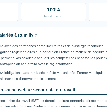
100%
Taux de réussite
lariés à Rumilly ?
le avec des entreprises agroalimentaires et de plasturgie reconnues. Le
ations réglementaires que partout en France en matière de sécurité au 
l permet à vos salariés d’acquérir les compétences nécessaires pour exe
e entreprise en conformité avec la réglementation.
z l’obligation d’assurer la sécurité de vos salariés. Former vos équip
ail capables d’intervenir efficacement.
n sst sauveteur secouriste du travail
secouriste du travail (SST) se déroule en intra-entreprise directement 
rmation adaptée à vos équipements, vos procédures et votre environnem