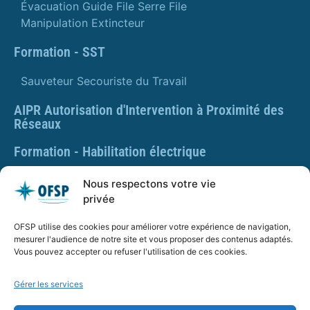
Évacuation Guide File Serre File
Manipulation Extincteur
Formation - SST
Sauveteur Secouriste du Travail
AIPR Autorisation d'Intervention à Proximité des
Réseaux
Formation - Habilitation électrique
Formation - Gestes et postures
Nous respectons votre vie
privée
Formation Gestes et Postures - Prévention des TMS
OFSP utilise des cookies pour améliorer votre expérience de navigation,
PLAQUETTE DE PRÉSENTATION OFSP
mesurer l'audience de notre site et vous proposer des contenus adaptés.
Vous pouvez accepter ou refuser l'utilisation de ces cookies.
Gérer les services
SARL OFSP au capital de 100€
SIRET : 832 259 048 00029