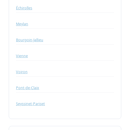
Échirolles
Meylan
Bourgoin-Jallieu
Vienne
Voiron
Pont-de-Claix
Seyssinet-Pariset