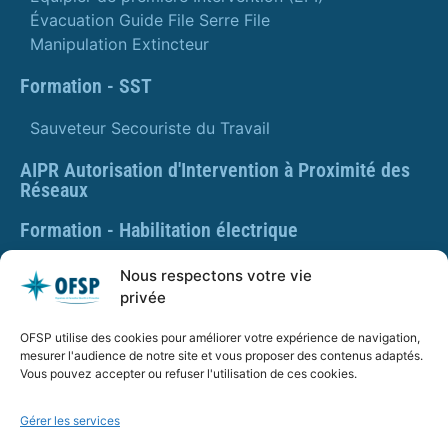
Évacuation Guide File Serre File
Manipulation Extincteur
Formation - SST
Sauveteur Secouriste du Travail
AIPR Autorisation d'Intervention à Proximité des
Réseaux
Formation - Habilitation électrique
Formation - Gestes et postures
Nous respectons votre vie
privée
Formation Gestes et Postures - Prévention des TMS
OFSP utilise des cookies pour améliorer votre expérience de navigation,
PLAQUETTE DE PRÉSENTATION OFSP
mesurer l'audience de notre site et vous proposer des contenus adaptés.
Vous pouvez accepter ou refuser l'utilisation de ces cookies.
Gérer les services
SARL OFSP au capital de 100€
SIRET : 832 259 048 00029