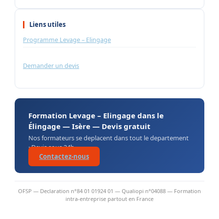
Liens utiles
Programme Levage – Elingage
Demander un devis
Formation Levage – Elingage dans le
Élingage — Isère — Devis gratuit
Nos formateurs se deplacent dans tout le departement
· Devis sous 24h
Contactez-nous
OFSP — Declaration n°84 01 01924 01 — Qualiopi n°04088 — Formation
intra-entreprise partout en France