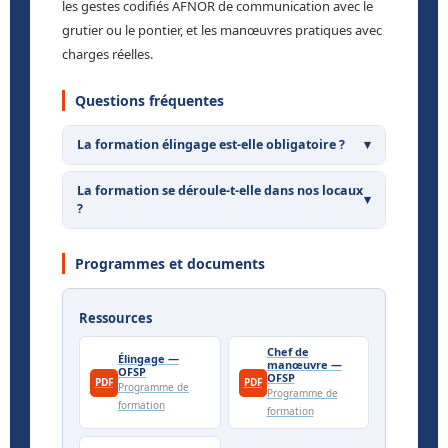
les gestes codifiés AFNOR de communication avec le
grutier ou le pontier, et les manœuvres pratiques avec
charges réelles.
Questions fréquentes
La formation élingage est-elle obligatoire ?
▾
La formation se déroule-t-elle dans nos locaux
▾
?
Programmes et documents
Ressources
Chef de
Élingage —
manœuvre —
OFSP
OFSP
PDF
PDF
Programme de
Programme de
formation
formation