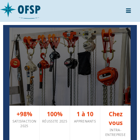
+98%
100%
1 à 10
Chez
Formation
Levage en
vous
SATISFACTION
RÉUSSITE 2025
APPRENANTS
2025
Sécurité
INTRA-
Élingage · Chef de manœuvre
ENTREPRISE