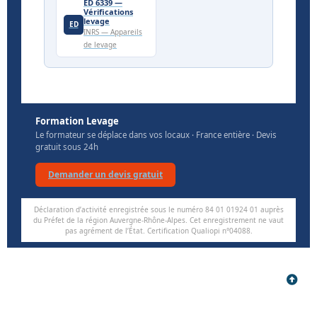
ED 6339 —
Vérifications
levage
ED
INRS — Appareils
de levage
Formation Levage
Le formateur se déplace dans vos locaux · France entière · Devis
gratuit sous 24h
Demander un devis gratuit
Déclaration d’activité enregistrée sous le numéro 84 01 01924 01 auprès
du Préfet de la région Auvergne-Rhône-Alpes. Cet enregistrement ne vaut
pas agrément de l’État. Certification Qualiopi n°04088.