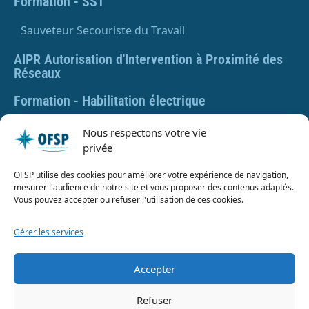
Formation - SST
Sauveteur Secouriste du Travail
AIPR Autorisation d'Intervention à Proximité des
Réseaux
Formation - Habilitation électrique
Formation - Gestes et postures
Nous respectons votre vie
privée
Formation Gestes et Postures - Prévention des TMS
OFSP utilise des cookies pour améliorer votre expérience de navigation,
PLAQUETTE DE PRÉSENTATION OFSP
mesurer l'audience de notre site et vous proposer des contenus adaptés.
Vous pouvez accepter ou refuser l'utilisation de ces cookies.
Gérer les services
SARL OFSP au capital de 100€
SIRET : 832 259 048 00029
Accepter
Numéro de déclaration d’activité : 84 01 01924 01 auprès
du préfet de région Auvergne Rhône Alpes, Ne vaut pas
Refuser
agrément de l’État.