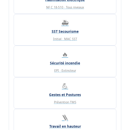
NF C 18-510 · Tous niveaux
🚑
SST Secourisme
Initial · MAC SST
🔥
Sécurité incendie
EPI · Extincteur
💪
Gestes et Postures
Prévention TMS
🪜
Travail en hauteur