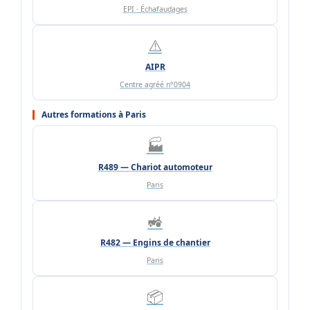
EPI · Échafaudages
⚠️
AIPR
Centre agréé n°0904
Autres formations à Paris
🏭
R489 — Chariot automoteur
Paris
🚜
R482 — Engins de chantier
Paris
📦