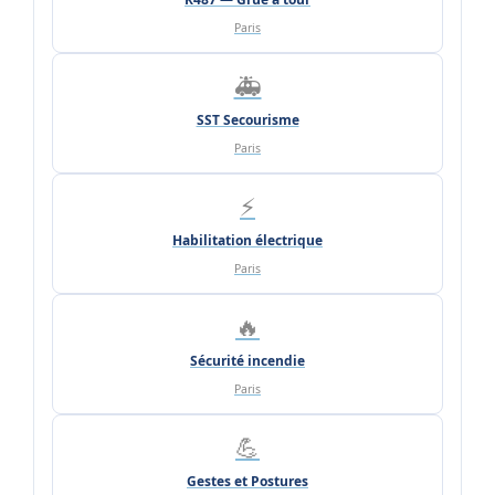
Paris
🚑
SST Secourisme
Paris
⚡
Habilitation électrique
Paris
🔥
Sécurité incendie
Paris
💪
Gestes et Postures