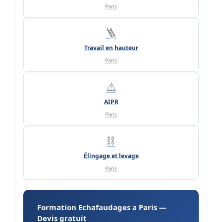
Paris
🪜
Travail en hauteur
Paris
⚠️
AIPR
Paris
⛓️
Élingage et levage
Paris
Formation Echafaudages a Paris —
Devis gratuit