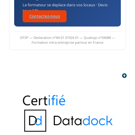
Le formateur se deplace dans vos locaux · Devis
sous 24h
Contactez-nous
OFSP — Declaration n°84 01 01924 01 — Qualiopi n°04088 —
Formation intra-entreprise partout en France