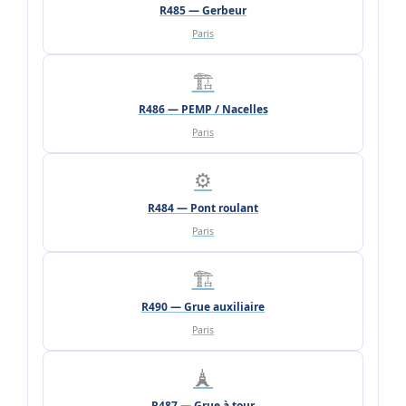
R485 — Gerbeur
Paris
🏗️
R486 — PEMP / Nacelles
Paris
⚙️
R484 — Pont roulant
Paris
🏗️
R490 — Grue auxiliaire
Paris
🗼
R487 — Grue à tour