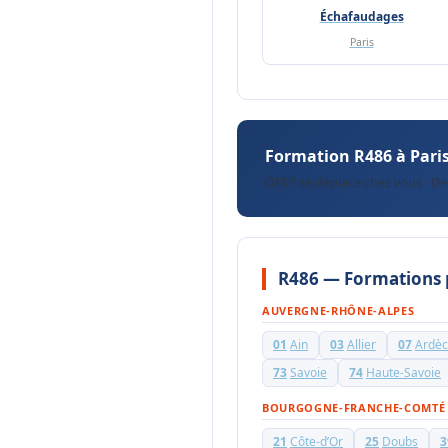
Échafaudages
Paris
Formation R486 à Paris
OFSP se déplace chez vous · Dev
R486 — Formations
AUVERGNE-RHÔNE-ALPES
01
Ain
03
Allier
07
Ardè
73
Savoie
74
Haute-Savoie
BOURGOGNE-FRANCHE-COMTÉ
21
Côte-d’Or
25
Doubs
3