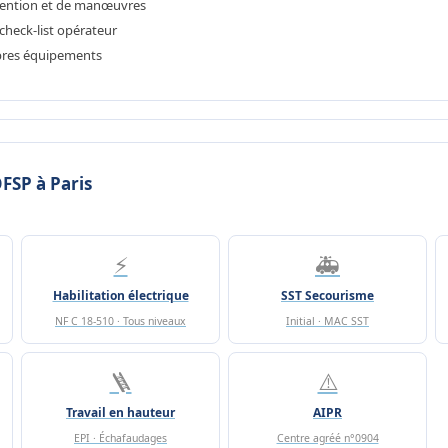
tention et de manœuvres
 check-list opérateur
opres équipements
FSP à Paris
⚡
🚑
Habilitation électrique
SST Secourisme
NF C 18-510 · Tous niveaux
Initial · MAC SST
🪜
⚠️
Travail en hauteur
AIPR
EPI · Échafaudages
Centre agréé n°0904