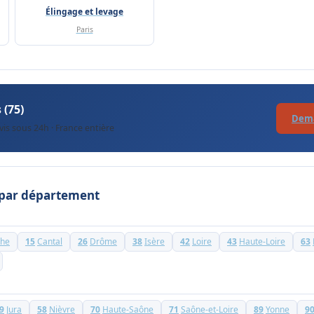
Élingage et levage
Paris
 (75)
Dema
is sous 24h · France entière
 par département
che
15
Cantal
26
Drôme
38
Isère
42
Loire
43
Haute-Loire
63
9
Jura
58
Nièvre
70
Haute-Saône
71
Saône-et-Loire
89
Yonne
9