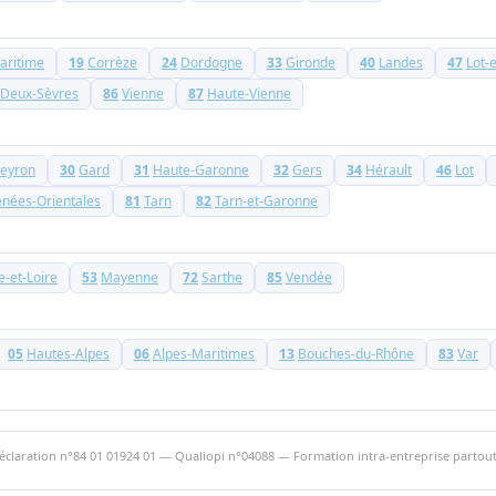
aritime
19
Corrèze
24
Dordogne
33
Gironde
40
Landes
47
Lot-
Deux-Sèvres
86
Vienne
87
Haute-Vienne
eyron
30
Gard
31
Haute-Garonne
32
Gers
34
Hérault
46
Lot
énées-Orientales
81
Tarn
82
Tarn-et-Garonne
-et-Loire
53
Mayenne
72
Sarthe
85
Vendée
05
Hautes-Alpes
06
Alpes-Maritimes
13
Bouches-du-Rhône
83
Var
claration n°84 01 01924 01 — Qualiopi n°04088 — Formation intra-entreprise partout