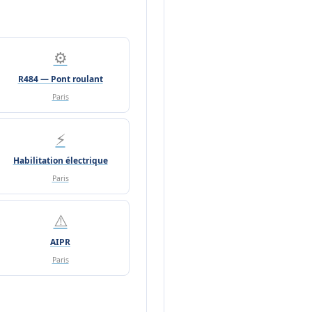
⚙️
R484 — Pont roulant
Paris
⚡
Habilitation électrique
Paris
⚠️
AIPR
Paris