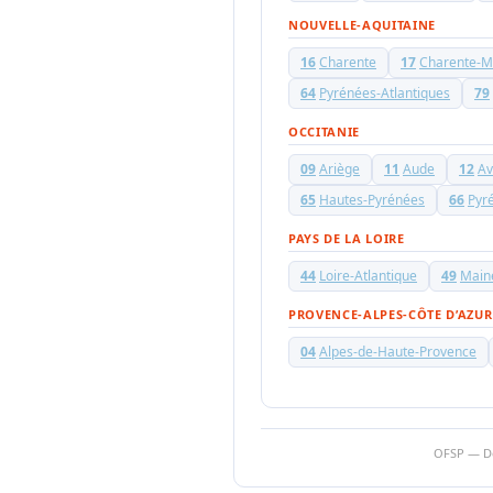
NOUVELLE-AQUITAINE
16
Charente
17
Charente-M
64
Pyrénées-Atlantiques
79
OCCITANIE
09
Ariège
11
Aude
12
Av
65
Hautes-Pyrénées
66
Pyr
PAYS DE LA LOIRE
44
Loire-Atlantique
49
Maine
PROVENCE-ALPES-CÔTE D’AZUR
04
Alpes-de-Haute-Provence
OFSP — Dé