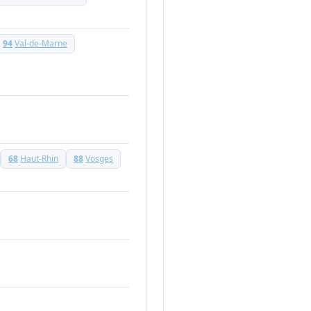
94
Val-de-Marne
68
Haut-Rhin
88
Vosges