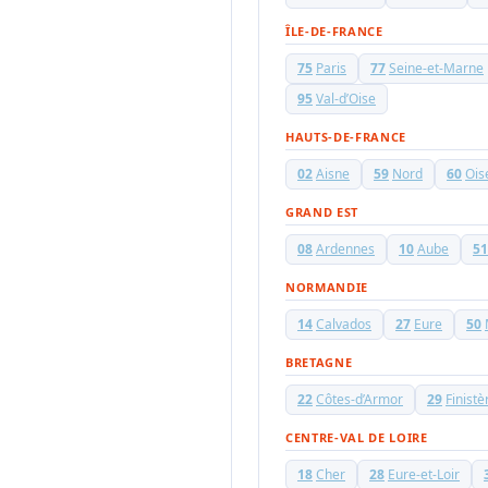
ÎLE-DE-FRANCE
75
Paris
77
Seine-et-Marne
95
Val-d’Oise
HAUTS-DE-FRANCE
02
Aisne
59
Nord
60
Ois
GRAND EST
08
Ardennes
10
Aube
51
NORMANDIE
14
Calvados
27
Eure
50
BRETAGNE
22
Côtes-d’Armor
29
Finistè
CENTRE-VAL DE LOIRE
18
Cher
28
Eure-et-Loir