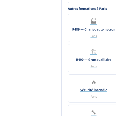
Autres formations à Paris
🏭
R489 — Chariot automoteur
Paris
🏗️
R490 — Grue auxiliaire
Paris
🔥
Sécurité incendie
Paris
🔧