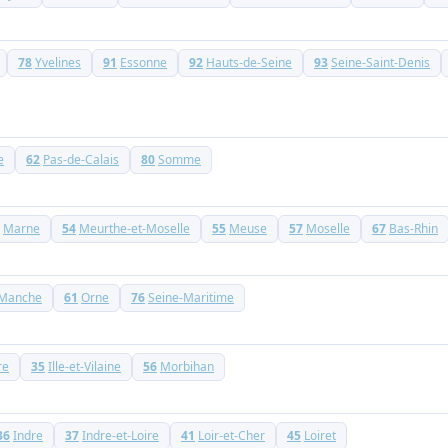
78
Yvelines
91
Essonne
92
Hauts-de-Seine
93
Seine-Saint-Denis
e
62
Pas-de-Calais
80
Somme
Marne
54
Meurthe-et-Moselle
55
Meuse
57
Moselle
67
Bas-Rhin
Manche
61
Orne
76
Seine-Maritime
re
35
Ille-et-Vilaine
56
Morbihan
36
Indre
37
Indre-et-Loire
41
Loir-et-Cher
45
Loiret