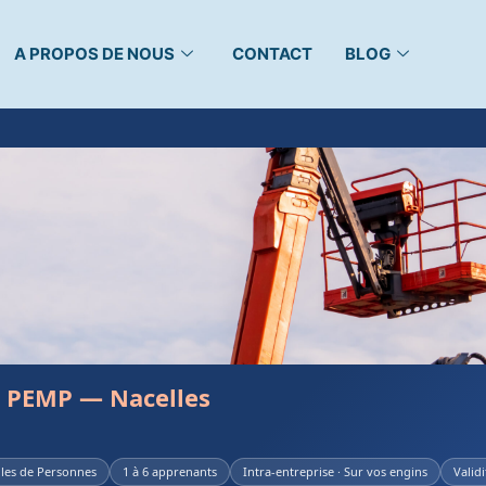
A PROPOS DE NOUS
CONTACT
BLOG
 PEMP — Nacelles
iles de Personnes
1 à 6 apprenants
Intra-entreprise · Sur vos engins
Validi