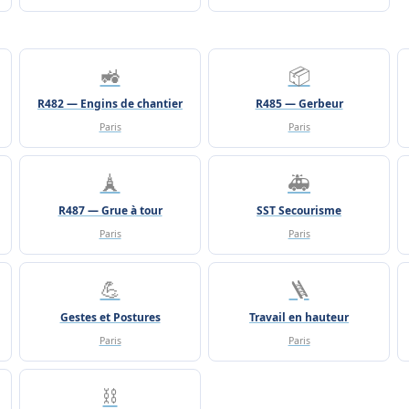
🚜
📦
R482 — Engins de chantier
R485 — Gerbeur
Paris
Paris
🗼
🚑
R487 — Grue à tour
SST Secourisme
Paris
Paris
💪
🪜
Gestes et Postures
Travail en hauteur
Paris
Paris
⛓️