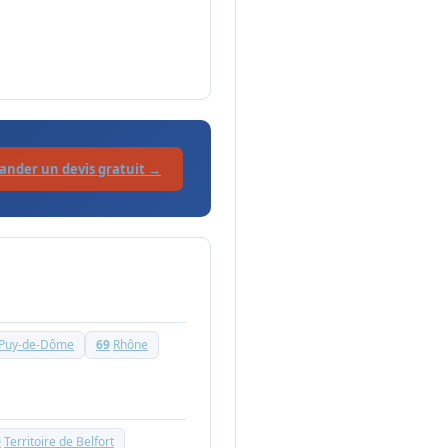
nder un devis gratuit →
Puy-de-Dôme
69
Rhône
0
Territoire de Belfort