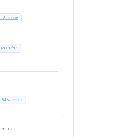
et-Garonne
48
Lozère
84
Vaucluse
 en France