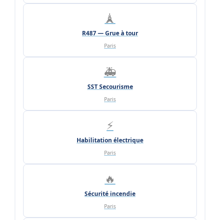
🗼
R487 — Grue à tour
Paris
🚑
SST Secourisme
Paris
⚡
Habilitation électrique
Paris
🔥
Sécurité incendie
Paris