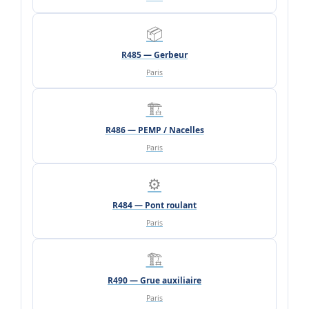
📦
R485 — Gerbeur
Paris
🏗️
R486 — PEMP / Nacelles
Paris
⚙️
R484 — Pont roulant
Paris
🏗️
R490 — Grue auxiliaire
Paris