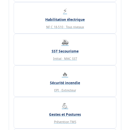
⚡
Habilitation électrique
NF C 18-510 · Tous niveaux
🚑
SST Secourisme
Initial · MAC SST
🔥
Sécurité incendie
EPI · Extincteur
💪
Gestes et Postures
Prévention TMS