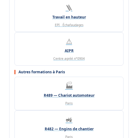
🪜
Travail en hauteur
EPI · Échafaudages
⚠️
AIPR
Centre agréé n°0904
Autres formations à Paris
🏭
R489 — Chariot automoteur
Paris
🚜
R482 — Engins de chantier
Paris