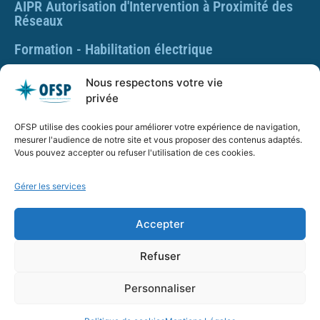
AIPR Autorisation d'Intervention à Proximité des
Réseaux
Formation - Habilitation électrique
Formation - Gestes et postures
Nous respectons votre vie
privée
Formation Gestes et Postures - Prévention des TMS
OFSP utilise des cookies pour améliorer votre expérience de navigation,
PLAQUETTE DE PRÉSENTATION OFSP
mesurer l'audience de notre site et vous proposer des contenus adaptés.
Vous pouvez accepter ou refuser l'utilisation de ces cookies.
Gérer les services
SARL OFSP au capital de 100€
SIRET : 832 259 048 00029
Accepter
Numéro de déclaration d’activité : 84 01 01924 01 auprès
du préfet de région Auvergne Rhône Alpes, Ne vaut pas
Refuser
agrément de l’État.
Personnaliser
OFSP.fr – Tous droits réservés –
Mentions Légales
–
CGV_OFSP