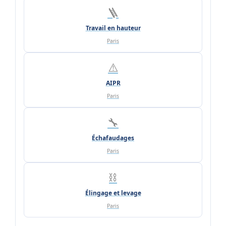
🪜
Travail en hauteur
Paris
⚠️
AIPR
Paris
🔧
Échafaudages
Paris
⛓️
Élingage et levage
Paris